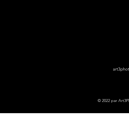
art3pho
© 2022 par Art3